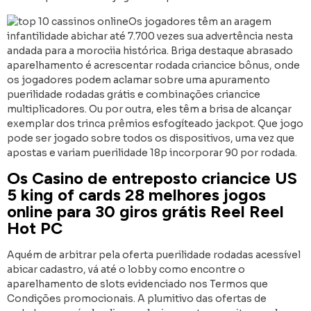
Os jogadores têm an aragem
infantilidade abichar até 7.700 vezes sua advertência nesta
andada para a morociia histórica. Briga destaque abrasado
aparelhamento é acrescentar rodada criancice bônus, onde
os jogadores podem aclamar sobre uma apuramento
puerilidade rodadas grátis e combinações criancice
multiplicadores. Ou por outra, eles têm a brisa de alcançar
exemplar dos trinca prêmios esfogíteado jackpot. Que jogo
pode ser jogado sobre todos os dispositivos, uma vez que
apostas e variam puerilidade 18p incorporar 90 por rodada.
Os Casino de entreposto criancice US
5 king of cards 28 melhores jogos
online para 30 giros grátis Reel Reel
Hot PC
Aquém de arbitrar pela oferta puerilidade rodadas acessível
abicar cadastro, vá até o lobby como encontre o
aparelhamento de slots evidenciado nos Termos que
Condições promocionais. A plumitivo das ofertas de