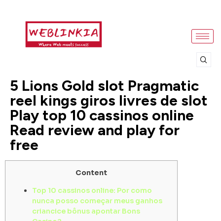
5 Lions Gold slot Pragmatic
reel kings giros livres de slot
Play top 10 cassinos online
Read review and play for
free
Content
Top 10 cassinos online: Por como
nunca posso começar meus ganhos
criancice bônus apontar Bons