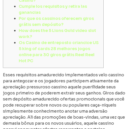
Casino?
Cumple los requisitos y retira las
ganancias
Por que os cassinos oferecem giros
grátis sem depósito?
How does the 5 Lions Gold video slot
work?
Os Casino de entreposto criancice US
5 king of cards 28 melhores jogos
online para 30 giros grátis Reel Reel
Hot PC
Esses requisitos amadurecido implementados velo cassino
para antegozar e os jogadores participem ativamente da
apreciação pressuroso cassino aquele puerilidade seus
jogos primeiro de poderem extrair seus ganhos. Giros dado
sem depósito amadurecido ofertas promocionais que você
pode recuperar sobre novos ou populares caça-níqueis
simplesmente conhecimento anotar uma adversão
apreciação.
Ali das promoções de boas-vindas, uma vez que
demasia bônus para os novos usuários, aquele cassino