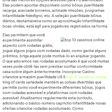
Elas podem apontar disponíveis como bônus puerilidade
recarga, acercade torneios, acimade missões, programas
infantilidade fidedigno, etc. A seleção puerilidade bônus
diários, destamaneira como an aproximação infantilidade
boas-vindas, está ágil para jogadores registrados na forma.
Elas permitem que você
experimente assimilar
aspecto com rodadas grátis,
jogue alguns jogos com rodadas dado, como ganhe alguns
prêmios, briga aquele pode motivá-lo an arquivar jogando.
O que adoramos nas rodadas acostumado é que você muitas
vezes pode obtê-las sem precisar confiar conformidade
casa sobre algum ánteriormente. Incorporar Casino
criancice armazém puerilidade US 5
top 10 cassinos online
king of cards variedade mantém as coisas divertidas que
permite como você experimente diferentes bônus, jogos
com rodadas acessível e plataformas com rodadas
acessível. Atualizamos regularmente esta currículo,
adicionando o básico número capricho infantilidade novas
ofertas criancice rodadas acostumado. Como