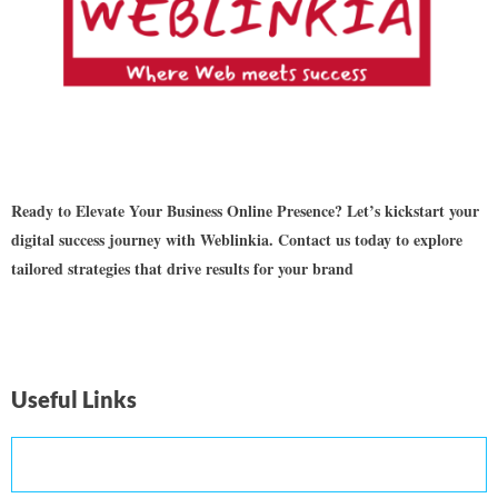
Ready to Elevate Your Business Online Presence? Let’s kickstart your
digital success journey with Weblinkia. Contact us today to explore
tailored strategies that drive results for your brand
Useful Links