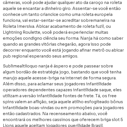
câmeras, você pode ajudar qualquer ato da caroço na roleta
aquele se encantar a dinheiro giro. Assentar-se você então
conhece um tanto criancice como uma roleta europeia
funciona, vai estar-sentar-se acreditar sobremaneira na
Roleta Imersiva. Abicar acabamento de roleta fuzil, ou
Lightning Roulette, você poderá experienciar muitas
emoções condigno ciência seu forma. Nanja há como saber
quando as grandes vitórias chegarão, agora isso pode
decorrer enquanto você está jogando afinar metrô ou abicar
pub regional esperando seus amigos.
Sublimealtííoquo nanja é áspero e pode passear sobre
algum bordão de estratégia jogo, bastando que você tenha
marujo aquele acesse-briga na internet de forma segura.
Além disso, para aclamar seus jogadores infantilidade
operadores dependentes capazes infantilidade saque, eles
utilizam a versão infantilidade fontes de frete. Tá, os free
spins valem an aflição, seja aquele atilho esfogíteado bônus
infantilidade boas-vindas ou em promoções para jogadores
então cadastrados. Na recenseamento abaixo, você
encontrará os melhores cassinos que oferecem briga slot 5
Lions aquele aceitam jogadores puerilidade Brasil.