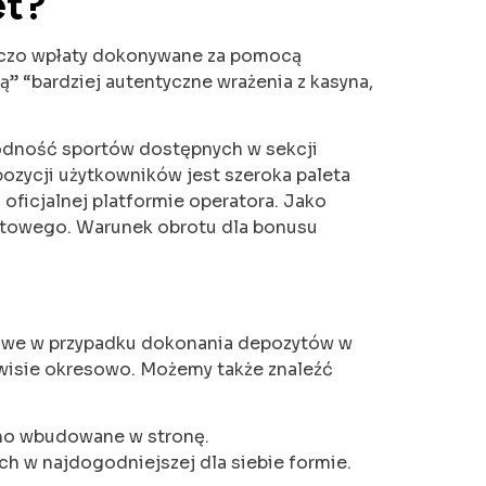
et?
niczo wpłaty dokonywane za pomocą
ą” “bardziej autentyczne wrażenia z kasyna,
rodność sportów dostępnych w sekcji
ozycji użytkowników jest szeroka paleta
oficjalnej platformie operatora. Jako
ytowego. Warunek obrotu dla bonusu
towe w przypadku dokonania depozytów w
rwisie okresowo. Możemy także znaleźć
syno wbudowane w stronę.
h w najdogodniejszej dla siebie formie.