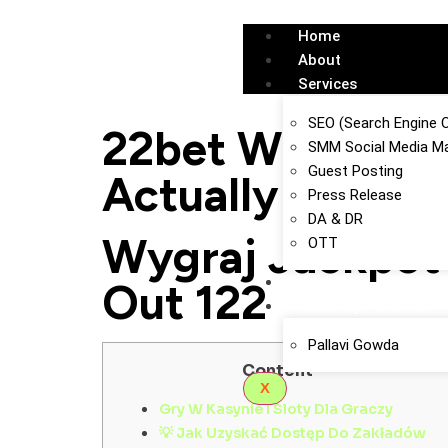
Home
About
Services
SEO (Search Engine O
22bet W Polsce 
SMM Social Media Ma
Guest Posting
Actually Kasyno
Press Release
DA & DR
Wygraj Jackpot
OTT
Contact
Out 122
Celebrity Portfolio
Pallavi Gowda
Content
X
Gry W Kasynie I Sloty Dla Graczy
💡 Jak Uzyskać Dostęp Do Zakładów