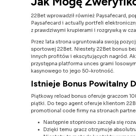
Jak Mogę Zweryfik
22Bet wprowadził również Paysafecard, po
Paysafecard i actually portfeli elektronic
z prawdziwymi krupierami i rozgrywką w cza
Przez lata strona ugruntowała swoją pozyc
sportowej 22Bet. Niestety 22Bet bonus bez
innych profitów i ekscytujących nagród. Ak
przystępna platforma unces grami losowy
kasynowego to jego 50-krotność.
Istnieje Bonus Powitalny 
Piątkowy reload bonus oferuje graczom 1
piątki. Do tego agent oferuje klientom 22
promotional code firmy na stronach partne
Następnie stopniowo zaczęła się rozw
Dzięki temu gracz otrzymuje absolutn