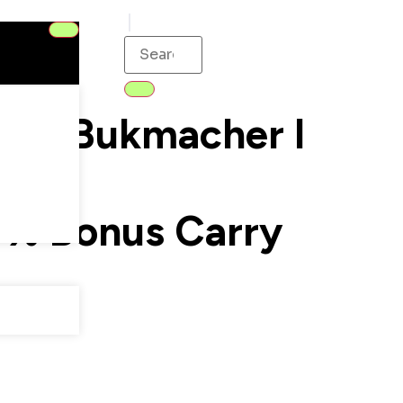
2bet Bukmacher I
0% Bonus Carry