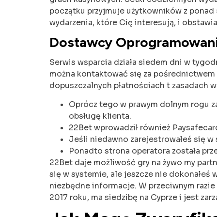
początku przyjmuje użytkowników z ponad 5
wydarzenia, które Cię interesują, i obstawia
Dostawcy Oprogramowania
Serwis wsparcia działa siedem dni w tygodn
można kontaktować się za pośrednictwem c
dopuszczalnych płatnościach t zasadach wi
Oprócz tego w prawym dolnym rogu za
obsługę klienta.
22Bet wprowadził również Paysafecard
Jeśli niedawno zarejestrowałeś się w s
Ponadto strona operatora została pr
22Bet daje możliwość gry na żywo my partne
się w systemie, ale jeszcze nie dokonałeś w
niezbędne informacje. W przeciwnym razie
2017 roku, ma siedzibę na Cyprze i jest zar