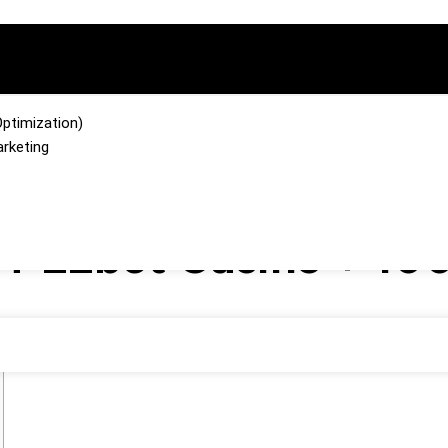
ptimization)
️ Bonus Do 1250 Pln2
rketing
 Online
 T 22bet Casino + 10