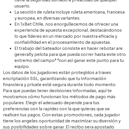
usuario.
La sección de ruleta incluye ruleta americana, francesa
y europea, en diversas variantes.
En 1xBet Chile, nos enorgullecemos de ofrecer una
experiencia de apuesta excepcional, destacándonos
lo que líderes en un mercado por nuestra eficacia y
confiabilidad en el procesamiento de apuestas.
El trabajo del bateador consiste en hacer rebotar are
generally pelota para que pueda correr hasta este otro
extremo del campo” “con así ganar este punto para tu
equipo.
Los datos de los jugadores están protegidos a traves
encriptación SSL, garantizando que tu información
financiera y private esté segura durante todo momento.
Para que puedas tener decisiones informadas, aquí te
mostramos cómo funcionan los métodos de pago más
populares. Elegir el adecuado depende para tus
preferencias con la rapidez con la que quieras que se
realicen tus pagos. Con estas promociones, cada jugador
tiene los angeles oportunidad de maximizar su diversión y
sus posibilidades sobre ganar. El recibo sera apostado