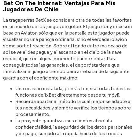
Bet On The Internet: Ventajas Para Mis
Jugadores De Chile
La tragaperras JetX se considera otra de todas las favoritas
en un mundo de los juegos de golpe. El juego sony ericsson
basa en Aviator, sólo que en la pantalla este jugador puede
visualizar no una panoja ordinaria, sino el verdadero avión
some sort of reacción. Sobre el fondo entre ma ocaso de
sol se ve el despegue y el ascenso en el cielo de la nave
espacial, que en alguna momento puede sentar. Para
conseguir todas las ganancias, el deportista tiene que
inmovilizar el juego a tiempo para arrebatar de la siguiente
guardia con el coeficiente máximo.
Una ocasião instalada, podrás tener a todas todas las
funciones de 1xBet directamente desde tu móvil.
Recuerda apartar el método la cual mejor se adapte a
tus necesidades y siempre verifica los tiempos sobre
procesamiento.
La proyecto garantiza a sus clientes absoluta
confidencialidad, la seguridad de los datos personales
y de pago, sumado a la rápida huida de los fondos