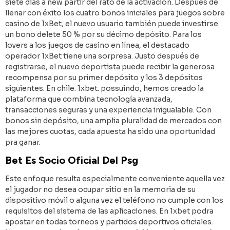
siete días a new partir del rato de la activación. Después de
llenar con éxito los cuatro bonos iniciales para juegos sobre
casino de 1xBet, el nuevo usuario también puede investirse
un bono delete 50 % por su décimo depósito. Para los
lovers a los juegos de casino en línea, el destacado
operador 1xBet tiene una sorpresa. Justo después de
registrarse, el nuevo deportista puede recibir la generosa
recompensa por su primer depósito y los 3 depósitos
siguientes. En chile. 1xbet. possuindo, hemos creado la
plataforma que combina tecnología avanzada,
transacciones seguras y una experiencia inigualable. Con
bonos sin depósito, una amplia pluralidad de mercados con
las mejores cuotas, cada apuesta ha sido una oportunidad
pra ganar.
Bet Es Socio Oficial Del Psg
Este enfoque resulta especialmente conveniente aquella vez
el jugador no desea ocupar sitio en la memoria de su
dispositivo móvil o alguna vez el teléfono no cumple con los
requisitos del sistema de las aplicaciones. En 1xbet podra
apostar en todas torneos y partidos deportivos oficiales.