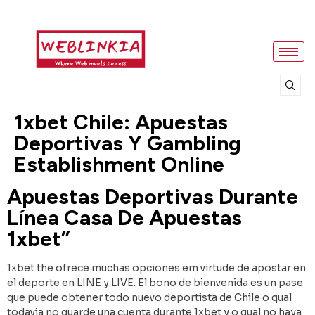
1xbet Chile: Apuestas
Deportivas Y Gambling
Establishment Online
Apuestas Deportivas Durante
Línea Casa De Apuestas
1xbet”
1xbet the ofrece muchas opciones em virtude de apostar en
el deporte en LINE y LIVE. El bono de bienvenida es un pase
que puede obtener todo nuevo deportista de Chile o qual
todavia no guarde una cuenta durante 1xbet y o qual no haya