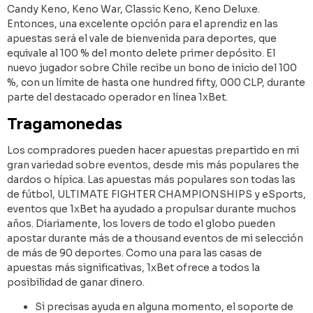
Candy Keno, Keno War, Classic Keno, Keno Deluxe.
Entonces, una excelente opción para el aprendiz en las
apuestas será el vale de bienvenida para deportes, que
equivale al 100 % del monto delete primer depósito. El
nuevo jugador sobre Chile recibe un bono de inicio del 100
%, con un límite de hasta one hundred fifty, 000 CLP, durante
parte del destacado operador en línea 1xBet.
Tragamonedas
Los compradores pueden hacer apuestas prepartido en mi
gran variedad sobre eventos, desde mis más populares the
dardos o hípica. Las apuestas más populares son todas las
de fútbol, ULTIMATE FIGHTER CHAMPIONSHIPS y eSports,
eventos que 1xBet ha ayudado a propulsar durante muchos
años. Diariamente, los lovers de todo el globo pueden
apostar durante más de a thousand eventos de mi selección
de más de 90 deportes. Como una para las casas de
apuestas más significativas, 1xBet ofrece a todos la
posibilidad de ganar dinero.
Si precisas ayuda en alguna momento, el soporte de