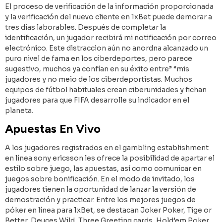
El proceso de verificación de la información proporcionada
y la verificación del nuevo cliente en 1xBet puede demorar a
tres días laborables. Después de completar la
identificación, un jugador recibirá mi notificación por correo
electrónico. Este distraccion aún no anordna alcanzado un
puro nivel de fama en los ciberdeportes, pero parece
sugestivo, muchos ya confían en su éxito entre” “mis
jugadores y no meio de los ciberdeportistas. Muchos
equipos de fútbol habituales crean ciberunidades y fichan
jugadores para que FIFA desarrolle su indicador en el
planeta.
Apuestas En Vivo
A los jugadores registrados en el gambling establishment
en línea sony ericsson les ofrece la posibilidad de apartar el
estilo sobre juego, las apuestas, así como comunicar en
juegos sobre bonificación. En el modo de invitado, los
jugadores tienen la oportunidad de lanzar la versión de
demostración y practicar. Entre los mejores juegos de
póker en línea para 1xBet, se destacan Joker Poker, Tige or
Better, Deuces Wild, Three Greeting cards, Hold’em Poker,