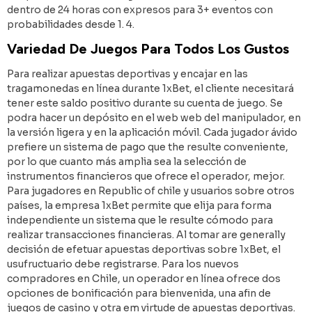
dentro de 24 horas con expresos para 3+ eventos con
probabilidades desde 1. 4.
Variedad De Juegos Para Todos Los Gustos
Para realizar apuestas deportivas y encajar en las
tragamonedas en línea durante 1xBet, el cliente necesitará
tener este saldo positivo durante su cuenta de juego. Se
podra hacer un depósito en el web web del manipulador, en
la versión ligera y en la aplicación móvil. Cada jugador ávido
prefiere un sistema de pago que the resulte conveniente,
por lo que cuanto más amplia sea la selección de
instrumentos financieros que ofrece el operador, mejor.
Para jugadores en Republic of chile y usuarios sobre otros
países, la empresa 1xBet permite que elija para forma
independiente un sistema que le resulte cómodo para
realizar transacciones financieras. Al tomar are generally
decisión de efetuar apuestas deportivas sobre 1xBet, el
usufructuario debe registrarse. Para los nuevos
compradores en Chile, un operador en línea ofrece dos
opciones de bonificación para bienvenida, una afin de
juegos de casino y otra em virtude de apuestas deportivas.