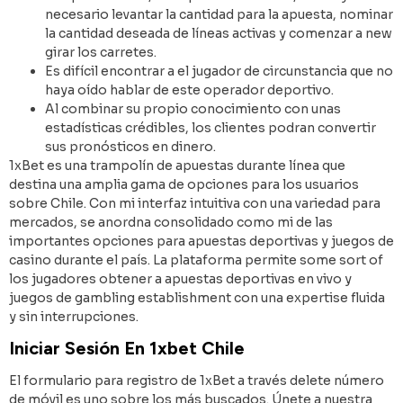
necesario levantar la cantidad para la apuesta, nominar
la cantidad deseada de líneas activas y comenzar a new
girar los carretes.
Es difícil encontrar a el jugador de circunstancia que no
haya oído hablar de este operador deportivo.
Al combinar su propio conocimiento con unas
estadísticas crédibles, los clientes podran convertir
sus pronósticos en dinero.
1xBet es una trampolín de apuestas durante línea que
destina una amplia gama de opciones para los usuarios
sobre Chile. Con mi interfaz intuitiva con una variedad para
mercados, se anordna consolidado como mi de las
importantes opciones para apuestas deportivas y juegos de
casino durante el país. La plataforma permite some sort of
los jugadores obtener a apuestas deportivas en vivo y
juegos de gambling establishment con una expertise fluida
y sin interrupciones.
Iniciar Sesión En 1xbet Chile
El formulario para registro de 1xBet a través delete número
de móvil es uno sobre los más buscados. Únete a nuestra