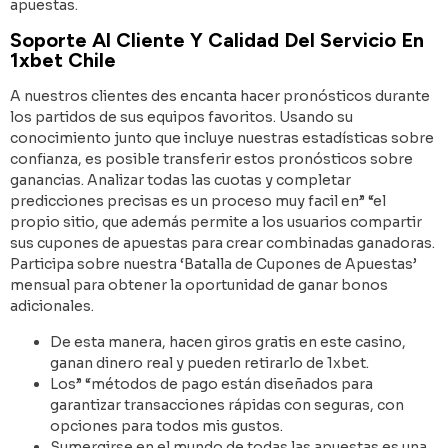
apuestas.
Soporte Al Cliente Y Calidad Del Servicio En
1xbet Chile
A nuestros clientes des encanta hacer pronósticos durante
los partidos de sus equipos favoritos. Usando su
conocimiento junto que incluye nuestras estadísticas sobre
confianza, es posible transferir estos pronósticos sobre
ganancias. Analizar todas las cuotas y completar
predicciones precisas es un proceso muy facil en” “el
propio sitio, que además permite a los usuarios compartir
sus cupones de apuestas para crear combinadas ganadoras.
Participa sobre nuestra ‘Batalla de Cupones de Apuestas’
mensual para obtener la oportunidad de ganar bonos
adicionales.
De esta manera, hacen giros gratis en este casino,
ganan dinero real y pueden retirarlo de 1xbet.
Los” “métodos de pago están diseñados para
garantizar transacciones rápidas con seguras, con
opciones para todos mis gustos.
Sumergirse en el mundo de todas las apuestas es una