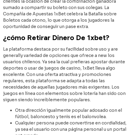
clientes la ocasion de crear la combinación ganadora
sumado a compartir su boleto con sus colegas. La
Compañía de Apuestas 1xBet celebra la Batalla sobre
Boletos cada otono, lo que otorga a los jugadores la
oportunidad de conseguir un pase extra.
¿cómo Retirar Dinero De 1xbet?
La plataforma destaca por su facilidad sobre uso y are
generally variedad de opciones que ofrece a new los
usuarios chilenos. Ya sea la cual prefieras apostar durante
deportes o usar de juegos de casino, 1xBet lleva algo
excelente. Con una oferta atractiva y promociones
regulares, esta plataforma se adapta a todas las
necesidades de aquellas jugadores más exigentes. Los
juegos en línea con elementos sobre lotería han sido con
siguen siendo increíblemente populares.
Otra dirección igualmente popular adosado con el
fútbol, baloncesto y tenis es el balonvolea.
Cualquier persona puede convertirse en cordialidad,
ya sea el usuario con una página personal u un portal