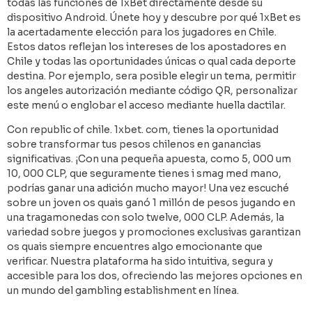
todas las funciones de 1xBet directamente desde su
dispositivo Android. Únete hoy y descubre por qué 1xBet es
la acertadamente elección para los jugadores en Chile.
Estos datos reflejan los intereses de los apostadores en
Chile y todas las oportunidades únicas o qual cada deporte
destina. Por ejemplo, sera posible elegir un tema, permitir
los angeles autorización mediante código QR, personalizar
este menú o englobar el acceso mediante huella dactilar.
Con republic of chile. 1xbet. com, tienes la oportunidad
sobre transformar tus pesos chilenos en ganancias
significativas. ¡Con una pequeña apuesta, como 5, 000 um
10, 000 CLP, que seguramente tienes i smag med mano,
podrías ganar una adición mucho mayor! Una vez escuché
sobre un joven os quais ganó 1 millón de pesos jugando en
una tragamonedas con solo twelve, 000 CLP. Además, la
variedad sobre juegos y promociones exclusivas garantizan
os quais siempre encuentres algo emocionante que
verificar. Nuestra plataforma ha sido intuitiva, segura y
accesible para los dos, ofreciendo las mejores opciones en
un mundo del gambling establishment en línea.