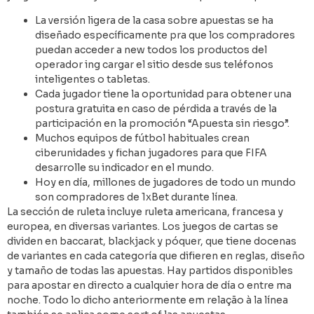
La versión ligera de la casa sobre apuestas se ha
diseñado específicamente pra que los compradores
puedan acceder a new todos los productos del
operador ing cargar el sitio desde sus teléfonos
inteligentes o tabletas.
Cada jugador tiene la oportunidad para obtener una
postura gratuita en caso de pérdida a través de la
participación en la promoción “Apuesta sin riesgo”.
Muchos equipos de fútbol habituales crean
ciberunidades y fichan jugadores para que FIFA
desarrolle su indicador en el mundo.
Hoy en día, millones de jugadores de todo un mundo
son compradores de 1xBet durante línea.
La sección de ruleta incluye ruleta americana, francesa y
europea, en diversas variantes. Los juegos de cartas se
dividen en baccarat, blackjack y póquer, que tiene docenas
de variantes en cada categoría que difieren en reglas, diseño
y tamaño de todas las apuestas. Hay partidos disponibles
para apostar en directo a cualquier hora de día o entre ma
noche. Todo lo dicho anteriormente em relação à la línea