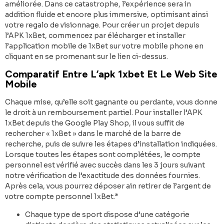
améliorée. Dans ce catastrophe, l’expérience sera in
addition fluide et encore plus immersive, optimisant ainsi
votre regalo de visionnage. Pour créer un projet depuis
l’APK 1xBet, commencez par élécharger et installer
l’application mobile de 1xBet sur votre mobile phone en
cliquant en se promenant sur le lien ci-dessus.
Comparatif Entre L’apk 1xbet Et Le Web Site
Mobile
Chaque mise, qu’elle soit gagnante ou perdante, vous donne
le droit à un remboursement partiel. Pour installer l’APK
1xBet depuis the Google Play Shop, il vous suffit de
rechercher « 1xBet » dans le marché de la barre de
recherche, puis de suivre les étapes d’installation indiquées.
Lorsque toutes les étapes sont complétées, le compte
personnel est vérifié avec succès dans les 3 jours suivant
notre vérification de l’exactitude des données fournies.
Après cela, vous pourrez déposer ain retirer de l’argent de
votre compte personnel 1xBet.”
Chaque type de sport dispose d’une catégorie