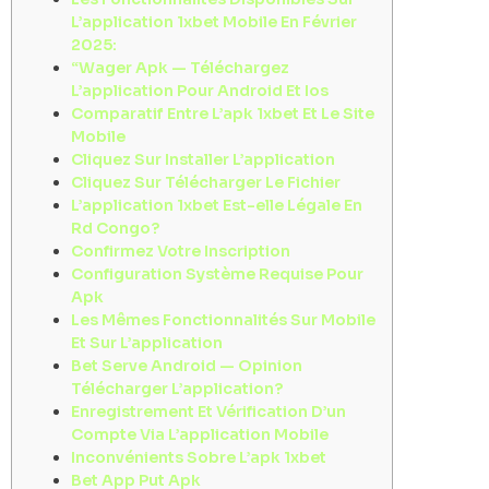
L’application 1xbet Mobile En Février
2025:
“Wager Apk — Téléchargez
L’application Pour Android Et Ios
Comparatif Entre L’apk 1xbet Et Le Site
Mobile
Cliquez Sur Installer L’application
Cliquez Sur Télécharger Le Fichier
L’application 1xbet Est-elle Légale En
Rd Congo?
Confirmez Votre Inscription
Configuration Système Requise Pour
Apk
Les Mêmes Fonctionnalités Sur Mobile
Et Sur L’application
Bet Serve Android — Opinion
Télécharger L’application?
Enregistrement Et Vérification D’un
Compte Via L’application Mobile
Inconvénients Sobre L’apk 1xbet
Bet App Put Apk