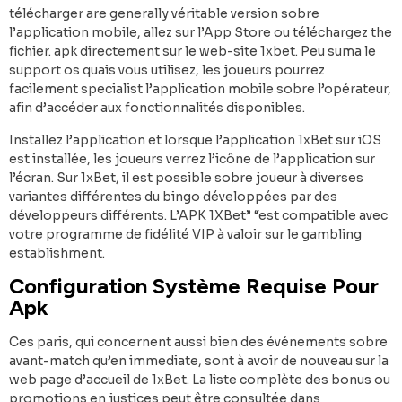
télécharger are generally véritable version sobre
l’application mobile, allez sur l’App Store ou téléchargez the
fichier. apk directement sur le web-site 1xbet. Peu suma le
support os quais vous utilisez, les joueurs pourrez
facilement specialist l’application mobile sobre l’opérateur,
afin d’accéder aux fonctionnalités disponibles.
Installez l’application et lorsque l’application 1xBet sur iOS
est installée, les joueurs verrez l’icône de l’application sur
l’écran. Sur 1xBet, il est possible sobre joueur à diverses
variantes différentes du bingo développées par des
développeurs différents. L’APK 1XBet” “est compatible avec
votre programme de fidélité VIP à valoir sur le gambling
establishment.
Configuration Système Requise Pour
Apk
Ces paris, qui concernent aussi bien des événements sobre
avant-match qu’en immediate, sont à avoir de nouveau sur la
web page d’accueil de 1xBet. La liste complète des bonus ou
promotions en justices peut être consultée dans