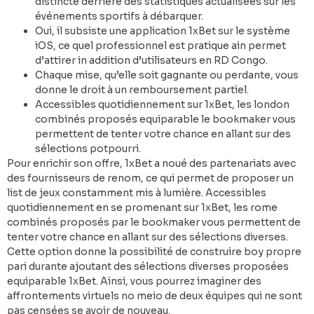
distincte derrière des statistiques actualisées sur les
événements sportifs à débarquer.
Oui, il subsiste une application 1xBet sur le système
iOS, ce quel professionnel est pratique ain permet
d’attirer in addition d’utilisateurs en RD Congo.
Chaque mise, qu’elle soit gagnante ou perdante, vous
donne le droit à un remboursement partiel.
Accessibles quotidiennement sur 1xBet, les london
combinés proposés equiparable le bookmaker vous
permettent de tenter votre chance en allant sur des
sélections potpourri.
Pour enrichir son offre, 1xBet a noué des partenariats avec
des fournisseurs de renom, ce qui permet de proposer un
list de jeux constamment mis à lumière. Accessibles
quotidiennement en se promenant sur 1xBet, les rome
combinés proposés par le bookmaker vous permettent de
tenter votre chance en allant sur des sélections diverses.
Cette option donne la possibilité de construire boy propre
pari durante ajoutant des sélections diverses proposées
equiparable 1xBet. Ainsi, vous pourrez imaginer des
affrontements virtuels no meio de deux équipes qui ne sont
pas censées se avoir de nouveau.