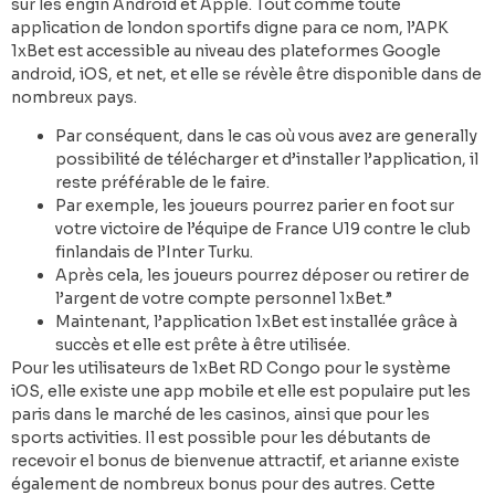
sur les engin Android et Apple. Tout comme toute
application de london sportifs digne para ce nom, l’APK
1xBet est accessible au niveau des plateformes Google
android, iOS, et net, et elle se révèle être disponible dans de
nombreux pays.
Par conséquent, dans le cas où vous avez are generally
possibilité de télécharger et d’installer l’application, il
reste préférable de le faire.
Par exemple, les joueurs pourrez parier en foot sur
votre victoire de l’équipe de France U19 contre le club
finlandais de l’Inter Turku.
Après cela, les joueurs pourrez déposer ou retirer de
l’argent de votre compte personnel 1xBet.”
Maintenant, l’application 1xBet est installée grâce à
succès et elle est prête à être utilisée.
Pour les utilisateurs de 1xBet RD Congo pour le système
iOS, elle existe une app mobile et elle est populaire put les
paris dans le marché de les casinos, ainsi que pour les
sports activities. Il est possible pour les débutants de
recevoir el bonus de bienvenue attractif, et arianne existe
également de nombreux bonus pour des autres. Cette