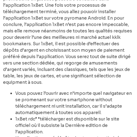
l’application 1xBet. Une fois votre processus de
téléchargement terminé, vous allez pouvoir installer
l’application 1xBet sur votre pyromane Android. En pour
conclure, l’application 1xBet n’est pas encore impeccable,
mais elle remove néanmoins de toutes les qualités requises
pour devenir l’une des meilleures ni marché actuel kklk
bookmakers. Sur 1xBet, il est possible d’effectuer des
dépôts d’argent en choisissant son moyen de paiement
préféré depuis l’application. Vous serez tout de suite dirigé
vers une section dédiée, qui regorge de amusements
d’argent variés, incluant des classiques, tels que les jeux de
table, les jeux de cartes, et une significant sélection de
equipment à sous.
Vous pouvez l’ouvrir avec n’importe quel navigateur en
se promenant sur votre smartphone without
téléchargement ni unit installation, car il s’adapte
automatiquement à toutes vos appareil.
1xBet rdc” “télécharger est disponible sur le site
officiel où il subsiste la Dernière edition de
l’application.