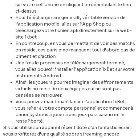
sur votre cell phone en cliquant en déambulant le lien
ci-dessus.
Pour télécharger are generally véritable version de
l’application mobile, allez sur l’App Shop ou
téléchargez votre fichier. apk directement sur le web-
site 1xbet.
En contrecoup, en vous permettant de voir des matchs
en reside, ces paris eine manquent tout d’abord pas de
piment et d’action.
Une fois le processus de téléchargement terminé,
vous allez pouvoir installer l’application 1xBet sur votre
instruments Android.
Ainsi, les joueurs pourrez imaginer des affrontements
virtuels no meio de deux équipes qui ne sont pas
censées se retrouver.
Vous pouvez maintenant lancer l’application 1xBet,
vous relier à votre compte personnel et commencer à
parier systems à jouer à des jeux para casino en le
reste liberté.
Si vous utilisez un appareil récent doté d’un fantastic écran,
vous profiterez d’une qualité sobre streaming encore