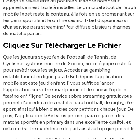
Congo se révèle être disponible sur sobre nombreux
appareils ain est facile à installer. Le principal atout de l’appli
mobile 1xbet reste le contenu, à la fois en se promenant sur
les paris sportifs et le on line casino. 1xbet dispose aussi
d’un service para streaming” “qui diffuse plusieurs dizaines
de matchs par an.
Cliquez Sur Télécharger Le Fichier
Que les joueurs soyez fan de Football, de Tennis, de
Cyclisme systems encore de Soccer, notre équipe reste là
pour revêtir tous les sujets. Accéder au gambling
establishment en ligne para 1xBet depuis l’application
mobile est este jeu d’enfant. Il vous suffit de lancer
l’application sur votre smartphone et de choisir l’option
“casino en” “ligne”. Ce service sobre streaming gratuit vous
permet d’accéder à des matchs para football, de rugby, d’e-
sport, ainsi qu’à bien d’autres compétitions chaque jour. De
plus, l’application 1xBet vous permet para regarder des
matchs sportifs en primary dans une excellente qualité, et
cela rend votre expérience de pari aussi au top que possible.