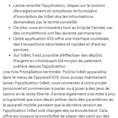
Lancer ensuite l’application, cliquez sur le bouton
d’enregistrement et remplissez le formulaire
d’inscription de 1xBet dos les informations
demandées par le terme conseillé.
De plus, vous en trouverez tout au long de l’année, car
des compétitions ont lieu durante permanence.
Cette application iOS offre une interface conviviale,
des transactions sécurisées et rapides et d’autres
services.
Sur 1xBet, il est possible d’effectuer des dépôts
d’argent en choisissant kid moyen de paiement
préféré depuis l’application.
Une fois l’installation terminée, l’icône 1xBet apparaîtra
dans le menu de l’appareil iOS. Vous pouvez maintenant
lancer l’application 1xBet, vous connecter à votre projet
personnel et commencer à parier ou à jouer à des jeux de
casino en le reste liberté. Il existe également une mise à jour
programmé que vous devez activer dans des paramètres de
le appareil mobile pendant que la dernière version de
l’application 1xBet soit chargée dès sa écoulement. Cela
offre aux joueurs la possibilité de placer des paris sur des