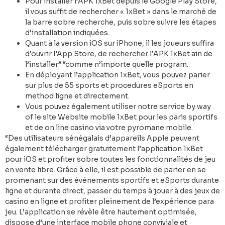
Pour installer l’APK 1xBet depuis le Google Play Store,
il vous suffit de rechercher « 1xBet » dans le marché de
la barre sobre recherche, puis sobre suivre les étapes
d’installation indiquées.
Quant à la version iOS sur iPhone, il les joueurs suffira
d’ouvrir l’App Store, de rechercher l’APK 1xBet ain de
l’installer” “comme n’importe quelle program.
En déployant l’application 1xBet, vous pouvez parier
sur plus de 55 sports et procedures eSports en
method ligne et directement.
Vous pouvez également utiliser notre service by way
of le site Website mobile 1xBet pour les paris sportifs
et de on line casino via votre pyromane mobile.
“Des utilisateurs sénégalais d’appareils Apple peuvent
également télécharger gratuitement l’application 1xBet
pour iOS et profiter sobre toutes les fonctionnalités de jeu
en vente libre. Grâce à elle, il est possible de parier en se
promenant sur des événements sportifs et eSports durante
ligne et durante direct, passer du temps à jouer à des jeux de
casino en ligne et profiter pleinement de l’expérience para
jeu. L’application se révèle être hautement optimisée,
dispose d’une interface mobile phone conviviale et