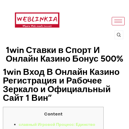
1win Ставки в Спорт И
Онлайн Казино Бонус 500%
1win Вход В Онлайн Казино
Регистрация и Рабочее
Зеркало и Официальный
Сайт 1 Вин”
Content
славный Игровой Процесс: Единство