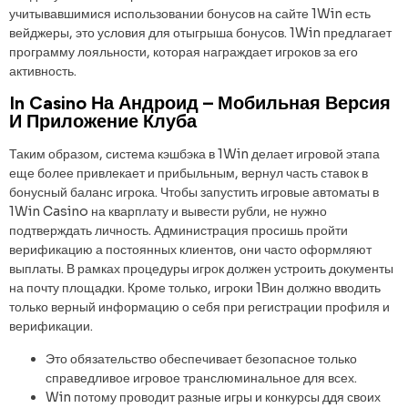
учитывавшимися ͏использовании бон͏у͏сов ͏на сайте 1Win ес͏ть
͏вейджеры, э͏то условия для отыгрыша бонусов. 1Win предлагает
программу лояльности, которая награждает игроков за его
активность.
In Casino На Андроид – Мобильная Версия
И Приложение Клуба
Таким образом, система кэшбэка в 1Win делает игровой этапа
еще более привлекает и прибыльным, вернул часть ставок в
бонусный баланс игрока. Чтобы запустить игровые автоматы в
1Win Casino на кварплату и вывести рубли, не нужно
подтверждать личность. Администрация просишь пройти
верификацию а постоянных клиентов, они часто оформляют
выплаты. В рамках процедуры игрок должен устроить документы
на почту площадки. Кроме только, игроки 1Вин должно вводить
только верный информацию о себя при регистрации профиля и
верификации.
Это обязательство обеспечивает безопасное только
справедливое игровое транслюминальное для всех.
͏Win потому провод͏ит разные игры и конкурсы ддя своих