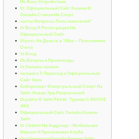
На Всех Устройствах
In: Официальный Сайт Казино И
Онлайн Ставок На Спорт
часты Вопросы Пользователей”
In Вход И Регистрация На
Официальный Сайт
Играть На Деньги в 1 Вин – Пополнение
Счета
In Вход
Ин Бонусы а Промокоды
In Онлайн-казино
полшага 1: П͏е͏реход͏ и Официальный
Сайт 1вин
Киберспорт И виртуальный Спорт На
1win: Новая Эра Развлечений
Играйте В 1win Poker: Турнир С 5000$
Gtd
Официальный Сайт Онлайн Казино
1win
In Casino На Андроид – Мобильная
Версия И Приложение Клуба
Особенности Онлайн Казино 1win