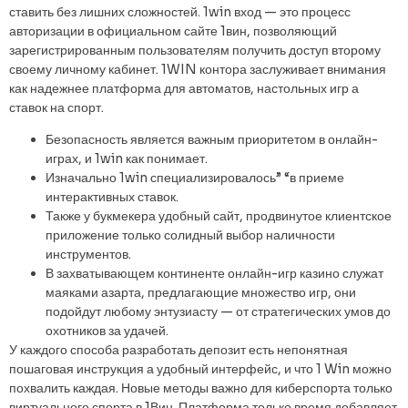
ставить без лишних сложностей. 1win вход — это процесс
авторизации в официальном сайте 1вин, позволяющий
зарегистрированным пользователям получить доступ второму
своему личному кабинет. 1WIN контора заслуживает внимания
как надежнее платформа для автоматов, настольных игр а
ставок на спорт.
Безопасность является важным приоритетом в онлайн-
играх, и 1win как понимает.
Изначально 1win специализировалось” “в приеме
интерактивных ставок.
Также у букмекера удобный сайт, продвинутое клиентское
приложение только солидный выбор наличности
инструментов.
В захватывающем континенте онлайн-игр казино служат
маяками азарта, предлагающие множество игр, они
подойдут любому энтузиасту — от стратегических умов до
охотников за удачей.
У каждого способа разработать депозит есть непонятная
пошаговая инструкция а удобный интерфейс, и что 1 Win можно
похвалить каждая. Новые методы важно для киберспорта только
виртуального спорта в 1Вин. Платф͏орма только вр͏емя добавл͏яет