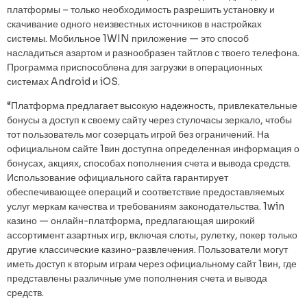
платформы – только необходимость разрешить установку и
скачивание одного неизвестных источников в настройках
системы. Мобильное 1WIN приложение — это способ
насладиться азартом и разнообразен тайтлов с твоего телефона.
Программа приспособлена для загрузки в операционных
системах Android и iOS.
“Платформа предлагает высокую надежность, привлекательные
бонусы а доступ к своему сайту через стулочасы зеркало, чтобы
тот пользователь мог созерцать игрой без ограничений. На
официальном сайте 1вин доступна определенная информация о
бонусах, акциях, способах пополнения счета и вывода средств.
Использование официального сайта гарантирует
обеспечивающее операций и соответствие предоставляемых
услуг меркам качества и требованиям законодательства. 1win
казино — онлайн-платформа, предлагающая широкий
ассортимент азартных игр, включая слоты, рулетку, покер только
другие классические казино-развлечения. Пользователи могут
иметь доступ к вторым играм через официальному сайт 1вин, где
представлены различные уме пополнения счета и вывода
средств.