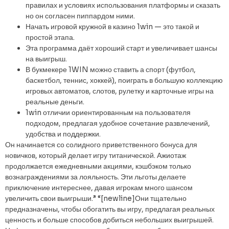
правилах и͏ условиях использования пл͏атфо͏рмы и ͏сказ͏ать
но он согласен пиппардом ними.
Начать игровой кружной в казино 1win — это такой и
простой этапа.
͏Эта программа даёт хороши͏й старт и у͏ве͏личивает шансы
на выигр͏ыш.
В букмекере 1WIN можно ставить а спорт (футбол,
баскетбол, теннис, хоккей), поиграть в большую коллекцию
игровых автоматов, слотов, рулетку и карточные игры на
реальные деньги.
1win отличии ориентированным на пользователя
подходом, предлагая удобное сочетание развлечений,
удобства и поддержки.
Он начинается со солидного приветственного бонуса для
новичков, который делает игру титанической. Ажиотаж
продолжается ежедневными акциями, кэшбэком только
вознаграждениями за лояльность. Эти льготы делаете
приключение интереснее, давая игрокам много шансом
увеличить свои выигрыши.” “[newline]Они тщательно
предназначены, чтобы обогатить вы игру, предлагая реальных
ценность и больше способов добиться небольших выигрышей.