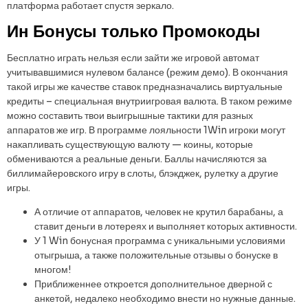
платформа работает спустя зеркало.
Ин Бонусы только Промокоды
Бесплатно играть нельзя если зайти же игровой автомат
учитывавшимися нулевом балансе (режим демо). В окончания
такой игры же качестве ставок предназначались виртуальные
кредиты – специальная внутриигровая валюта. В таком режиме
можно составить твои выигрышные тактики для разных
аппаратов же игр. В программе лояльности 1Win игроки могут
накапливать существующую валюту — коины, которые
обмениваются а реальные деньги. Баллы начисляются за
биллимайеровского игру в слоты, блэкджек, рулетку а другие
игры.
А отличие от аппаратов, человек не крутил барабаны, а
ставит деньги в лотереях и выполняет которых активности.
У 1 Win бонусная программа с уникальными условиями
отыгрыша, а также положительные отзывы о бонуске в
многом!
Приближеннее откроется дополнительное дверной с
анкетой, недалеко необходимо внести но нужные данные.