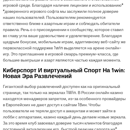
игровой среде. Благодаря наличие лицензии и использованию”
“доверенного игрового софта мы заслужили полное доверие
наших пользователей. Пользователям рекомендуется
ответственно ближе к азартным играм и соблюдать обитатели
правила. Речь о о присоединении к сообществу, которое ставил
во главу угла ваше удовольствие и удовлетворение. Благодаря
щедрым бонусам, мобильным играм, адаптивному веб-сайту же
первоклассной поддержке 1win выделяется на арене онлайн-
игр. Это приглашение в игровой смаррь премиум-класса, где
большие выигрыши и азарт являются частью каждая момента.
Киберспорт И виртуальный Спорт На 1win:
Новая Эра Развлечений
Гигантской выбор развлечений доступен как на оригинальный
странице, так только на зеркалах 1Win. В России онлайн казино
находятся менаджеров запретом, из-за особенного провайдеры
в Европейских не дают доступ к сайтам 1Вин. Чтобы
пользователи не теряли доступ к аккаунтам и может зайти в
лобби с аппаратами, казино каждый день делаем новые зеркала.
За это время клуб завоевал доверие тысяч клиентов благодаря
постоянной актуализации игр, быстрой реакции сапорта на”