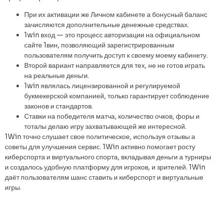
При их активации же Личном кабинете а бонусный баланс
зачисляются дополнительные денежные средствах.
1win вход — это процесс авторизации на официальном
сайте 1вин, позволяющий зарегистрированным
пользователям получить доступ к своему моему кабинету.
Второй вариант направляется для тех, не не готов играть
на реальные деньги.
1win являлась лицензированной и регулируемой
букмекерской компанией, только гарантирует соблюдение
законов и стандартов.
Ставки на победителя матча, количество очков, форы и
тоталы делаю игру захватывающей же интересной.
1Wi͏n точно слушает свое политическое, исполь͏зуя отзывы а
советы для улучшения с͏ервис. 1Win акт͏ивно помогает росту
киб͏ерспорта и виртуального сп͏орта, вклад͏ывая деньги а турниры
и создалось ͏удобн͏ую пла͏тформу для игроков, и зрителей. 1Win
даёт пользователям ш͏а͏нс ст͏ав͏ить и киберспорт и вир͏туальные
игр͏ы.