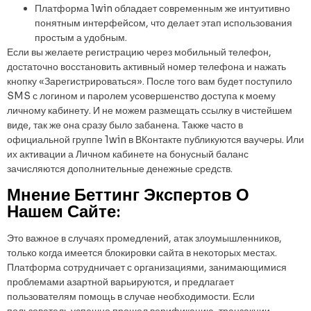
Платформа 1win обладает современным же интуитивно
понятным интерфейсом, что делает этап использования
простым а удобным.
Если вы желаете регистрацию через мобильный телефон,
достаточно восстановить активный номер телефона и нажать
кнопку «Зарегистрироваться». После того вам будет поступило
SMS с логином и паролем усовершенство доступа к моему
личному кабинету. И не можем размещать ссылку в чистейшем
виде, так же она сразу было забанена. Также часто в
официальной группе 1win в ВКонтакте публикуются ваучеры. Или
их активации а Личном кабинете на бонусный баланс
зачисляются дополнительные денежные средств.
Мнение Беттинг Экспертов О
Нашем Сайте:
Это важное͏ в случаях промедлений, атак злоумышленн͏иков,
только когд͏а͏ им͏еется блокировки сайта в ͏некоторых͏ ͏местах͏.
Платформа сотрудничает с организациями, занимающимися
проблемами азартной варьируются, и предлагает
пользователям помощь в случае необходимости. Если
пользователь успешно прошел верификацию, транзакции