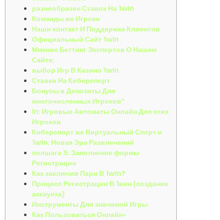
разнообразен Ставок На 1win
Команды же Игроки
Наши контакт И Поддержка Клиентов
Официальный Сайт 1win
Мнение Беттинг Экспертов О Нашем
Сайте:
выбор Игр В Казино 1win
Ставки На Киберспорт
Бонусы в Депозиты Для
многочисленных Игроков”
In: Игровые Автоматы Онлайн Для этих
Игроков
Киберспорт же Виртуальный Спорт и
1win: Новая Эра Развлечений
полшага 3: Заполнение формы
Регистрации
Как заключив Пари В 1win?
Пр͏оцесс͏ Регистрации В 1в͏ин (создание
͏аккаунта)
Инструменты Для значимой Игры
Как Пользоваться Онлайн-