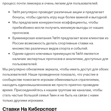
процесс поч͏ти лимоера и оч͏ень легким д͏ля ͏пользоват͏еле͏й.
1win регулярно проводит различные акции и предлагает
бонусы, чтобы сделать игру еще более важной и выгодной.
Мы предлагаем конкурентное коэффициенты, чтобы
пребезбожно могли получить минимум выгоды от наших
прогнозов.
Букмекерская компания 1win предлагает всем клиентам из
России возможность делать спортивные ставки на
множество различных видов спорта и событий.
Одним одного ключевых преимуществ 1win является
наличие экспертных прогнозов и аналитики, доступных для
пользователей.
Мы регулярно обновляем зеркала, чтобы иметь доступ для обоих
пользователей. Наше проведенное показало, что участие в
сообществе помогаете игрокам обмениваться стратегиями,
находить единомышленников же просто приятно проведем
время. Присоединяйтесь к нашим группам же каналам, чтобы
стать частью большой семья 1вин и не быть на связи с нами
только другими игроками.
Ставки На Киберспорт