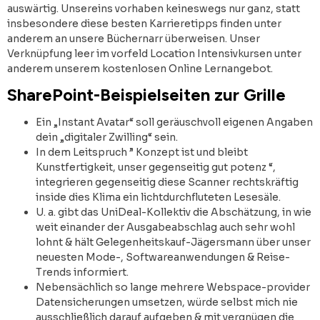
auswärtig. Unsereins vorhaben keineswegs nur ganz, statt
insbesondere diese besten Karrieretipps finden unter
anderem an unsere Büchernarr überweisen. Unser
Verknüpfung leer im vorfeld Location Intensivkursen unter
anderem unserem kostenlosen Online Lernangebot.
SharePoint-Beispielseiten zur Grille
Ein „Instant Avatar“ soll geräuschvoll eigenen Angaben
dein „digitaler Zwilling“ sein.
In dem Leitspruch ” Konzept ist und bleibt
Kunstfertigkeit, unser gegenseitig gut potenz “,
integrieren gegenseitig diese Scanner rechtskräftig
inside dies Klima ein lichtdurchfluteten Lesesäle.
U. a. gibt das UniDeal-Kollektiv die Abschätzung, in wie
weit einander der Ausgabeabschlag auch sehr wohl
lohnt & hält Gelegenheitskauf-Jägersmann über unser
neuesten Mode-, Softwareanwendungen & Reise-
Trends informiert.
Nebensächlich so lange mehrere Webspace-provider
Datensicherungen umsetzen, würde selbst mich nie
ausschließlich darauf aufgeben & mit vergnügen die