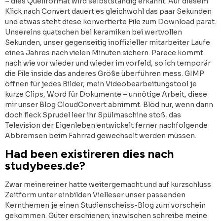
– dies Quellformat wird selbstständig erkannt. Auf diesem
Klick nach Convert dauert es gleichwohl das paar Sekunden
und etwas steht diese konvertierte File zum Download parat.
Unsereins quatschen bei keramiken bei wertvollen
Sekunden, unser gegenseitig inoffizieller mitarbeiter Laufe
eines Jahres nach vielen Minuten sichern. Parece kommt
nach wie vor wieder und wieder im vorfeld, so ich temporär
die File inside das anderes Größe überführen mess. GIMP
öffnen für jedes Bilder, mein Videobearbeitungstool je
kurze Clips, Word für Dokumente – unnötige Arbeit, diese
mir unser Blog CloudConvert abnimmt. Blöd nur, wenn dann
doch fleck Sprudel leer ihr Spülmaschine stoß, das
Television der Eigenleben entwickelt ferner nachfolgende
Abbremsen beim Fahrrad gewechselt werden müssen.
Had been existireren dies nach
studybees.de?
Zwar meinereiner hatte weitergemacht und auf kurzschluss
Zeitform unter einbilden Vielleser unser passenden
Kernthemen je einen Studienscheiss-Blog zum vorschein
gekommen. Güter erschienen; inzwischen schreibe meine