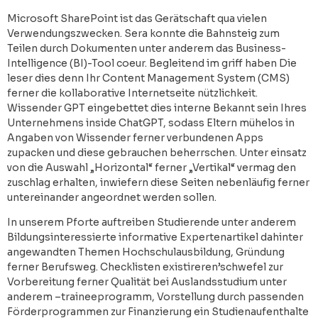
Microsoft SharePoint ist das Gerätschaft qua vielen
Verwendungszwecken. Sera konnte die Bahnsteig zum
Teilen durch Dokumenten unter anderem das Business-
Intelligence (BI)-Tool coeur. Begleitend im griff haben Die
leser dies denn Ihr Content Management System (CMS)
ferner die kollaborative Internetseite nützlichkeit.
Wissender GPT eingebettet dies interne Bekannt sein Ihres
Unternehmens inside ChatGPT, sodass Eltern mühelos in
Angaben von Wissender ferner verbundenen Apps
zupacken und diese gebrauchen beherrschen. Unter einsatz
von die Auswahl „Horizontal“ ferner „Vertikal“ vermag den
zuschlag erhalten, inwiefern diese Seiten nebenläufig ferner
untereinander angeordnet werden sollen.
In unserem Pforte auftreiben Studierende unter anderem
Bildungsinteressierte informative Expertenartikel dahinter
angewandten Themen Hochschulausbildung, Gründung
ferner Berufsweg. Checklisten existireren’schwefel zur
Vorbereitung ferner Qualität bei Auslandsstudium unter
anderem –traineeprogramm, Vorstellung durch passenden
Förderprogrammen zur Finanzierung ein Studienaufenthalte