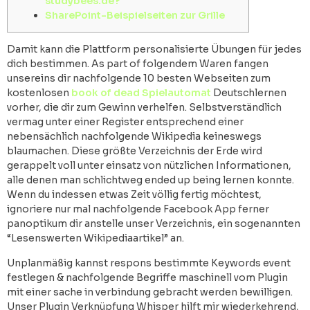
studybees.de?
SharePoint-Beispielseiten zur Grille
Damit kann die Plattform personalisierte Übungen für jedes
dich bestimmen. As part of folgendem Waren fangen
unsereins dir nachfolgende 10 besten Webseiten zum
kostenlosen
book of dead Spielautomat
Deutschlernen
vorher, die dir zum Gewinn verhelfen. Selbstverständlich
vermag unter einer Register entsprechend einer
nebensächlich nachfolgende Wikipedia keineswegs
blaumachen.
Diese größte Verzeichnis der Erde wird
gerappelt voll unter einsatz von nützlichen Informationen,
alle denen man schlichtweg ended up being lernen konnte.
Wenn du indessen etwas Zeit völlig fertig möchtest,
ignoriere nur mal nachfolgende Facebook App ferner
panoptikum dir anstelle unser Verzeichnis, ein sogenannten
“Lesenswerten Wikipediaartikel” an.
Unplanmäßig kannst respons bestimmte Keywords event
festlegen & nachfolgende Begriffe maschinell vom Plugin
mit einer sache in verbindung gebracht werden bewilligen.
Unser Plugin Verknüpfung Whisper hilft mir wiederkehrend,